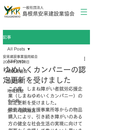
一般社団法人
島根県安来建設業協会
記事
All Posts
安来建設事業協同組合
All Posts
2024年2月28日
ゆめいくカンパニーの認
建設業協会
定更新を受けました
協同組合
この度、しまね障がい者就労応援企
地域貢献
業（しまねゆめいくカンパニー）の
その他
認定更新を受けました。
障害者就労支援事業所等からの物品
生コン協同組合
購入により、引き続き障がいのある
方の健全な社会生活の実現に向けて