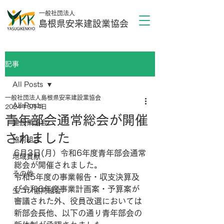
一般社団法人
島根県安来建設業協会
記事
All Posts
一般社団法人島根県安来建設業協会
All Posts
2024年6月4日
青年部会通常総会が開催
建設業協会
されました
協同組合
6月3日(月）令和6年度青年部会通常
地域貢献
総会が開催されました。
その他
令和5年度の事業報告・収支決算及
び令和6年度事業計画案・予算案が
生コン協同組合
審議された外、役員改選においては
新部会長他、以下の通り青年部会の