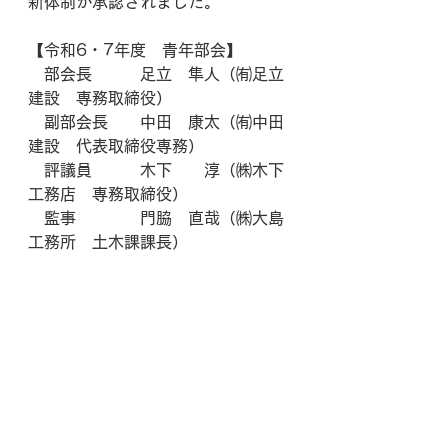
新体制が承認されました。
【令和6・7年度　青年部会】
　部会長　　　足立　隼人（㈲足立
建設　専務取締役）
　副部会長　　中田　康太（㈲中田
建設　代表取締役専務）
　評議員　　　木下　　淳（㈱木下
工務店　専務取締役）
　監事　　　　門脇　直哉（㈱大島
工務所　土木課課長）