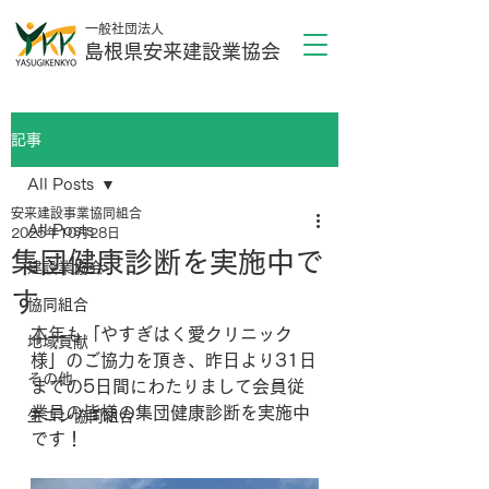
一般社団法人
島根県安来建設業協会
記事
All Posts
安来建設事業協同組合
All Posts
2025年10月28日
集団健康診断を実施中で
建設業協会
す
協同組合
本年も「やすぎはく愛クリニック
地域貢献
様」のご協力を頂き、昨日より31日
その他
までの5日間にわたりまして会員従
業員の皆様の集団健康診断を実施中
生コン協同組合
です！