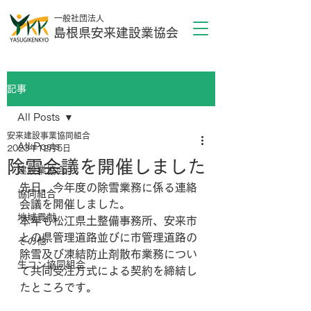
一般社団法人
島根県安来建設業協会
記事
All Posts
安来建設事業協同組合
All Posts
2023年12月5日
除雪会議を開催しました
建設業協会
先日、今年度の除雪業務に係る連絡
協同組合
会議を開催しました。
地域貢献
本年も松江県土整備事務所、安来市
との県管理道路並びに市管理道路の
その他
除雪及び凍結防止剤散布業務につい
生コン協同組合
て共同受注方式による契約を締結し
たところです。