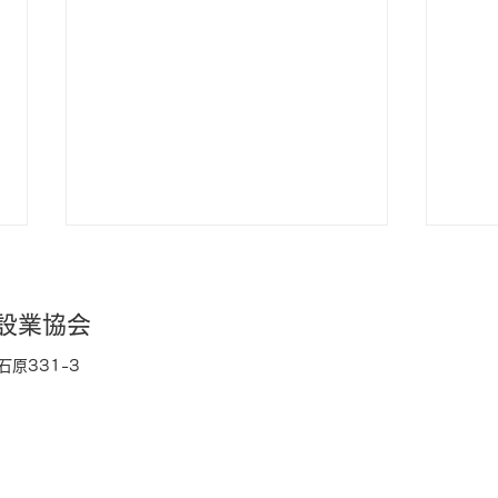
設業協会
原331-3
標準
標準価格表を一部改定します