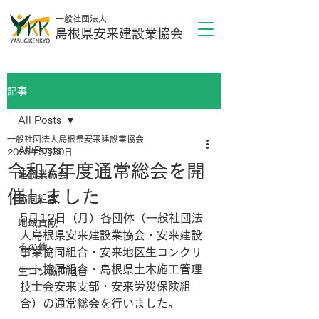
一般社団法人
島根県安来建設業協会
記事
All Posts
一般社団法人島根県安来建設業協会
All Posts
2025年5月30日
令和7年度通常総会を開
建設業協会
催しました
協同組合
5月12日（月）各団体（一般社団法
地域貢献
人島根県安来建設業協会・安来建設
その他
事業協同組合・安来地区生コンクリ
ート協同組合・島根県土木施工管理
生コン協同組合
技士会安来支部・安来労災保険組
合）の通常総会を行いました。