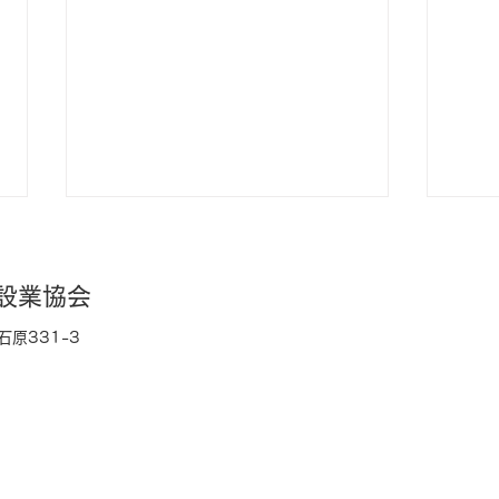
設業協会
原331-3
意見
クリーンアップ活動を実施し
ました